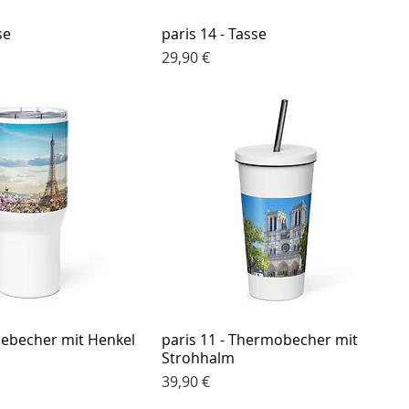
se
paris 14 - Tasse
Preis
29,90 €
isebecher mit Henkel
paris 11 - Thermobecher mit
Strohhalm
Preis
39,90 €