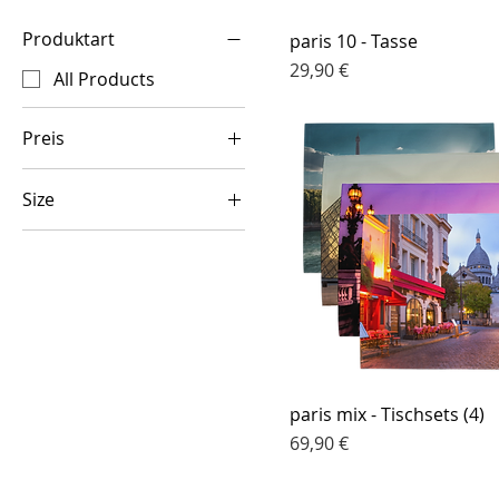
Produktart
paris 10 - Tasse
Preis
29,90 €
All Products
Preis
Size
29 €
70 €
25 oz
40 oz
paris mix - Tischsets (4)
Preis
69,90 €