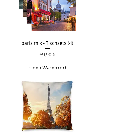
paris mix - Tischsets (4)
Preis
69,90 €
In den Warenkorb