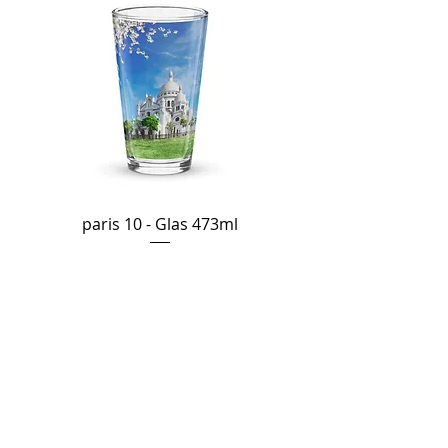
paris 10 - Glas 473ml
Preis
34,90 €
In den Warenkorb