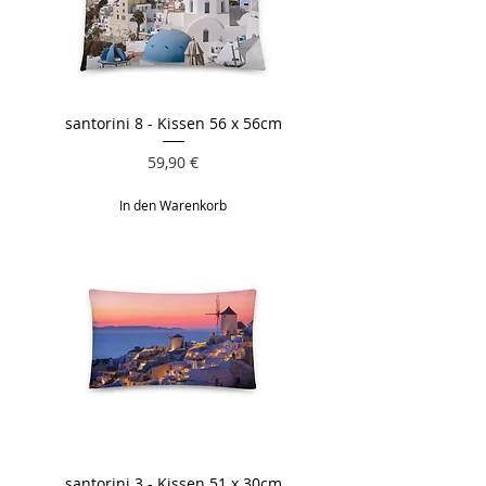
santorini 8 - Kissen 56 x 56cm
Preis
59,90 €
In den Warenkorb
santorini 3 - Kissen 51 x 30cm